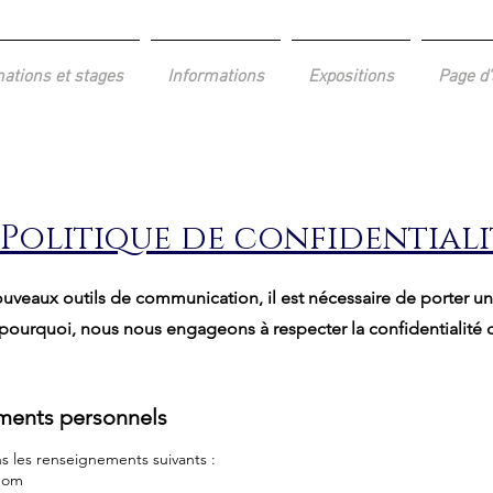
ations et stages
Informations
Expositions
Page d'
Politique de confidentiali
eaux outils de communication, il est nécessaire de porter une 
st pourquoi, nous nous engageons à respecter la confidentialit
ements personnels
s les renseignements suivants :
nom