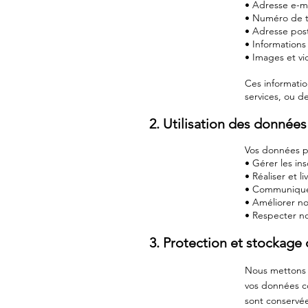
• Adresse e-ma
• Numéro de 
• Adresse pos
• Informations
• Images et vi
Ces information
services, ou d
2. Utilisation des données
Vos données pe
• Gérer les in
• Réaliser et 
• Communiquer
• Améliorer no
• Respecter no
3. Protection et stockage
Nous mettons 
vos données co
sont conservées