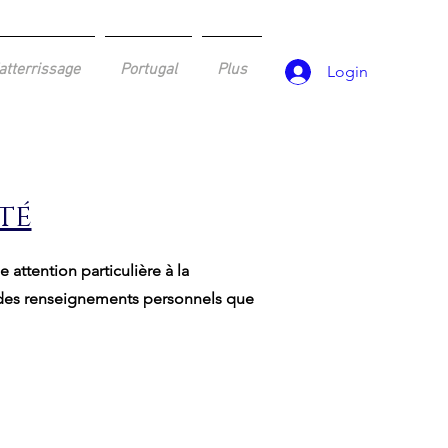
atterrissage
Portugal
Plus
Login
té
attention particulière à la
é des renseignements personnels que