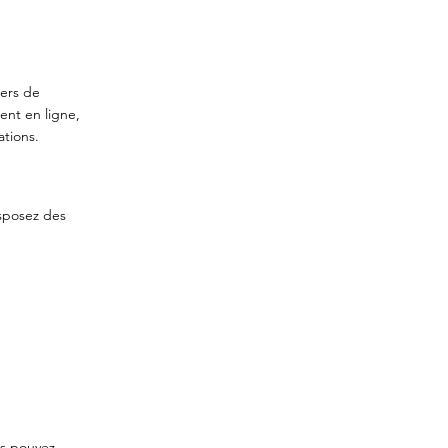
iers de
ent en ligne,
ations.
sposez des
us pouvez