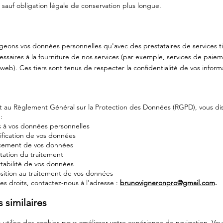
, sauf obligation légale de conservation plus longue.
eons vos données personnelles qu'avec des prestataires de services t
essaires à la fourniture de nos services (par exemple, services de paiem
b). Ces tiers sont tenus de respecter la confidentialité de vos inform
au Règlement Général sur la Protection des Données (RGPD), vous di
:
s à vos données personnelles
tification de vos données
facement de vos données
mitation du traitement
ortabilité de vos données
sition au traitement de vos données
es droits, contactez-nous à l'adresse :
brunovigneronpro@gmail.com
.
 similaires
 utilise des cookies pour améliorer votre expérience de navigation. Vo