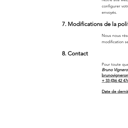
configurer vot
envoyés.
7. Modifications de la poli
Nous nous rése
modification s
8. Contact
Pour toute que
Bruno Vignero
brunovignero
+ 33 (0)6 42 47
Date de derniè