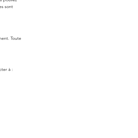
es sont
ment. Toute
ter à :