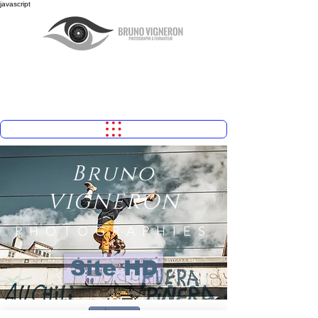
javascript
Bruno
VIGNERON
PHOTOGRAPHIES
Site HD
Share