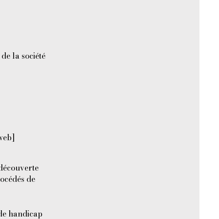
de la société
web]
(découverte
rocédés de
 de handicap