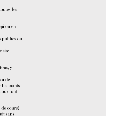
outes les
opi ou en
s publics ou
e site
tous, y
eau de
 les points
pour tout
s de cours)
uit sans