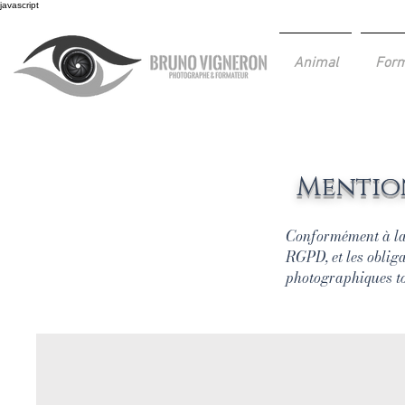
javascript
Animal
Form
Mention
À propo
Conformément à la 
RGPD, et les oblig
photographiques tou