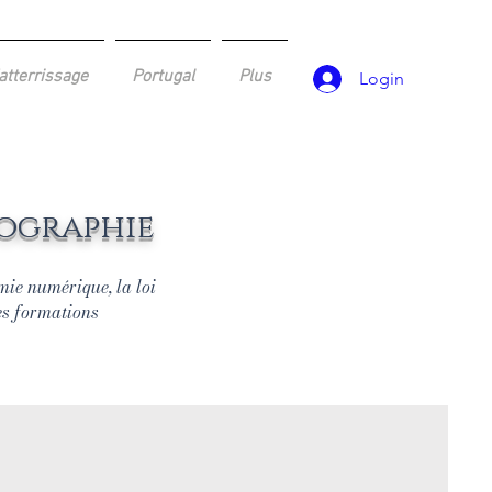
atterrissage
Portugal
Plus
Login
tographie
ie numérique, la loi
es formations