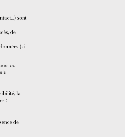
ntact…) sont
ccès, de
données (si
reurs ou
els
bilité, la
s :
bsence de