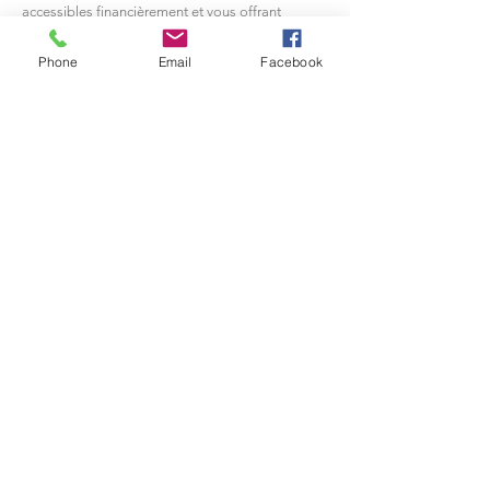
accessibles financièrement et vous offrant
l'opportunité de développer vos compétences
avec un investissement réduit
Phone
Email
Facebook
© 2020 par Maya-Press.com